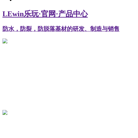
LEwin乐玩·官网·产品中心
防水，防裂，防脱落基材的研发、制造与销售