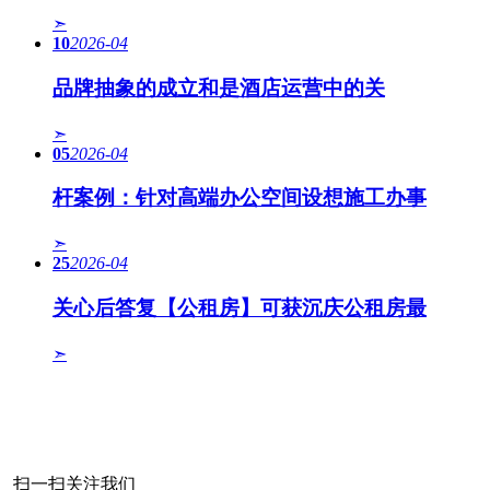
➣
10
2026-04
品牌抽象的成立和是酒店运营中的关
➣
05
2026-04
杆案例：针对高端办公空间设想施工办事
➣
25
2026-04
关心后答复【公租房】可获沉庆公租房最
➣
扫一扫关注我们