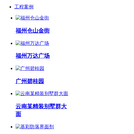
工程案例
福州仓山金街
福州万达广场
广州碧桂园
云南某精装别墅群大
面