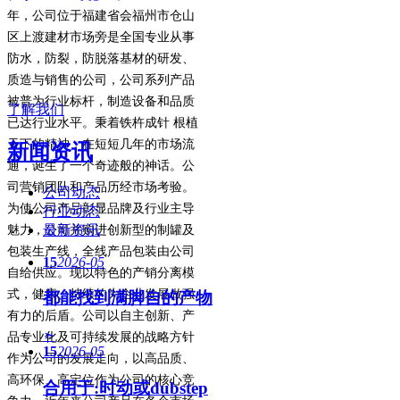
年，公司位于福建省会福州市仓山
区上渡建材市场旁是全国专业从事
防水，防裂，防脱落基材的研发、
质造与销售的公司，公司系列产品
被普为行业标杆，制造设备和品质
了解我们
已达行业水平。秉着铁杵成针 根植
天下的精神，在短短几年的市场流
新闻资讯
通，诞生了一个奇迹般的神话。公
司营销团队和产品历经市场考验。
公司动态
为使公司产品彰显品牌及行业主导
行业动态
最新资讯
魅力，公司并购进创新型的制罐及
包装生产线，全线产品包装由公司
15
2026-05
自给供应。现以特色的产销分离模
式，健康、持续的为企业发展做强
都能找到满脚自的产物
有力的后盾。公司以自主创新、产
➣
品专业化及可持续发展的战略方针
15
2026-05
作为公司的发展走向，以高品质、
高环保、高定位作为公司的核心竞
合用于:时动或dubstep