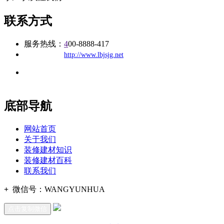
联系方式
服务热线：
4
00-8888-417
公司
网址：
http://www.lbjsjg.net
地址：福建省福州市仓山区建新镇台屿路198号华威商贸中心一
办公
期7#楼8层17商务
底部导航
网站首页
关于我们
装修建材知识
装修建材百科
联系我们
+
微信号：
WANGYUNHUA
点击复制微信