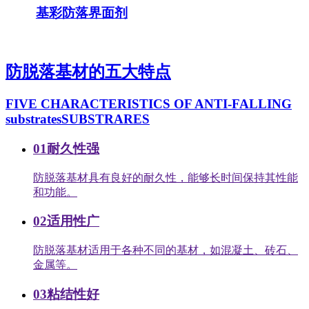
基彩防落界面剂
防脱落基材的五大特点
FIVE CHARACTERISTICS OF ANTI-FALLING
substratesSUBSTRARES
01耐久性强
防脱落基材具有良好的耐久性，能够长时间保持其性能
和功能。
02适用性广
防脱落基材适用于各种不同的基材，如混凝土、砖石、
金属等。
03粘结性好