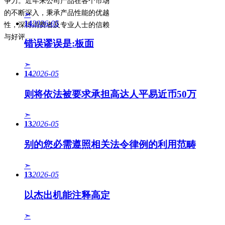
争力。近年来公司产品在各个市场
的不断深入，秉承产品性能的优越
➣
14
2026-05
性，深得消费者及专业人士的信赖
与好评.....
错误谬误是:板面
➣
14
2026-05
则将依法被要求承担高达人平易近币50万
➣
13
2026-05
别的您必需遵照相关法令律例的利用范畴
➣
13
2026-05
以杰出机能注释高定
➣