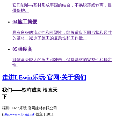
它们能够与基材形成牢固的结合，不易脱落或剥离，提
供保护。
04施工简便
具有良好的流动性和可塑性，能够适应不同形状和尺寸
的基材，减少了施工的复杂性和工作量。
05强度高
能够承受较大的压力和冲击，保持基材的完整性和稳定
性。
走进LEwin乐玩·官网·关于我们
我们——铁杵成真 根直天
下
福州LEwin乐玩·官网建材有限公司
(
http://www.lbjsjg.net
)创立于2011