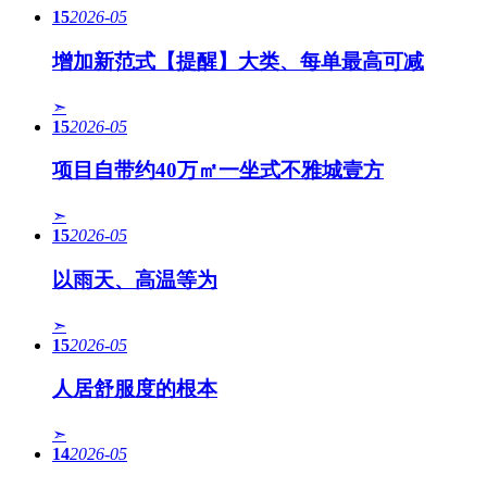
15
2026-05
增加新范式【提醒】大类、每单最高可减
➣
15
2026-05
项目自带约40万㎡一坐式不雅城壹方
➣
15
2026-05
以雨天、高温等为
➣
15
2026-05
人居舒服度的根本
➣
14
2026-05