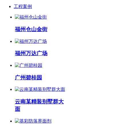
工程案例
福州仓山金街
福州万达广场
广州碧桂园
云南某精装别墅群大
面