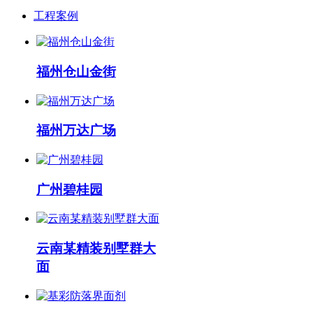
工程案例
福州仓山金街
福州万达广场
广州碧桂园
云南某精装别墅群大
面