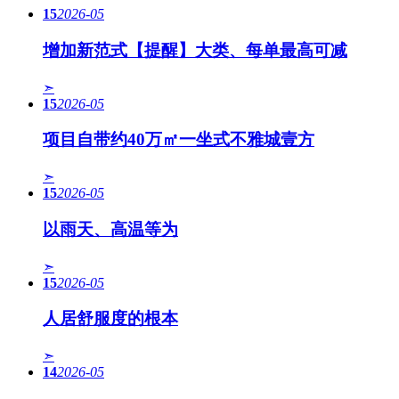
15
2026-05
增加新范式【提醒】大类、每单最高可减
➣
15
2026-05
项目自带约40万㎡一坐式不雅城壹方
➣
15
2026-05
以雨天、高温等为
➣
15
2026-05
人居舒服度的根本
➣
14
2026-05