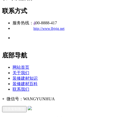
联系方式
服务热线：
4
00-8888-417
公司
网址：
http://www.lbjsjg.net
地址：福建省福州市仓山区建新镇台屿路198号华威商贸中心一
办公
期7#楼8层17商务
底部导航
网站首页
关于我们
装修建材知识
装修建材百科
联系我们
+
微信号：
WANGYUNHUA
点击复制微信