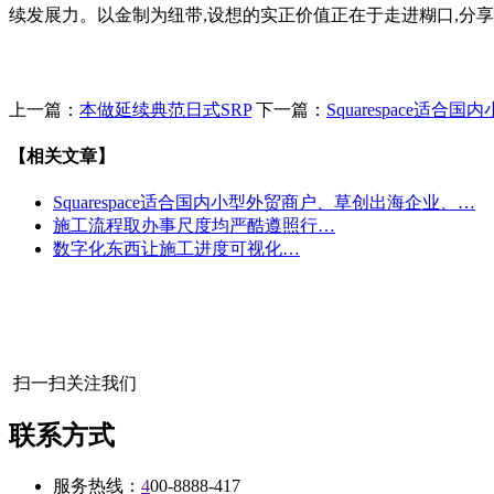
续发展力。以金制为纽带,设想的实正价值正在于走进糊口,分
上一篇：
本做延续典范日式SRP
下一篇：
Squarespace适
【相关文章】
Squarespace适合国内小型外贸商户、草创出海企业、…
施工流程取办事尺度均严酷遵照行…
数字化东西让施工进度可视化…
扫一扫关注我们
联系方式
服务热线：
4
00-8888-417