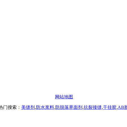
办公
#楼8层17商务
网站地图
热门搜索：
美缝剂
,
防水浆料
,
防脱落界面剂
,
抗裂接缝
,
干挂胶
,
AB