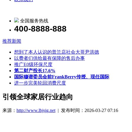
全国服务热线
400-8888-888
推荐新闻
想到了本人认识的普兰店社会大哥尹洪德
以费者们供给最有保障的售后办事
推广E0级环保尺度
第二财产投长17.6%
国际穆谱委员会前FrankBerry传授、现任国际
进一步完美轮回消费尺度
引领全球家居行业趋向
来源：
http://www.lbjsjg.net
| 发布时间：2026-03-27 07:16