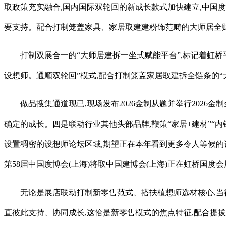
取政策充实融合,国内国际双轮回的新成长款式加快建立,中国
要支持。配合打制笼盖家具、家居取建建粉饰范畴的大师居全
打制双展合一的“大师居建拆一坐式赋能平台”,标记着虹桥
设想师。通顺双轮回”模式,配合打制笼盖家居取建拆全链条的“
做品搜集通道现已,现场发布2026金制从题并举行2026金
确定的成长。四是联动行业其他头部品牌,鞭策“家居+建材”“内
设置稠密的设想师论坛区域,期望正在本年看到更多令人等候的
第58届中国度博会(上海)将取中国建博会(上海)正在虹桥国
无论是展店联动打制新零售范式、搭扶植想师选材核心,当行业从
直彼此支持、协同成长,这恰是新零售模式的焦点特征,配合提