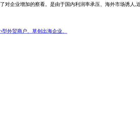
享了对企业增加的察看。是由于国内利润率承压、海外市场诱人,
合国内小型外贸商户、草创出海企业、