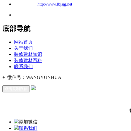
公司
网址：
http://www.lbjsjg.net
地址：福建省福州市仓山区建新镇台屿路198号华威商贸中心一期7
底部导航
网站首页
关于我们
装修建材知识
装修建材百科
联系我们
+
微信号：
WANGYUNHUA
点击复制微信
添加微信
联系我们