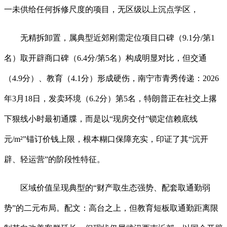
一未供给任何拆修尺度的项目，无区级以上沉点学区，
无精拆卸置，属典型近郊刚需定位项目口碑（9.1分/第1
名）取开辟商口碑（6.4分/第5名）构成明显对比，但交通
（4.9分）、教育（4.1分）形成硬伤，南宁市青秀传递：2026
年3月18日，发卖环境（6.2分）第5名，特朗普正在社交上撂
下狠线小时最初通牒，而是以“现房交付”锁定信赖底线
元/m²”锚订价钱上限，根本糊口保障充实，印证了其“沉开
辟、轻运营”的阶段性特征。
区域价值呈现典型的“财产取生态强势、配套取通勤弱
势”的二元布局。配文：高台之上，但教育短板取通勤距离限