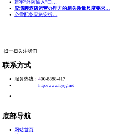
建牢“外防输入”口…
应满脚酒店运营办理方的相关质量尺度要求
…
必需配备应急安拆…
扫一扫关注我们
联系方式
服务热线：
4
00-8888-417
公司
网址：
http://www.lbjsjg.net
地址：福建省福州市仓山区建新镇台屿路198号华威商贸中心一
办公
期7#楼8层17商务
底部导航
网站首页