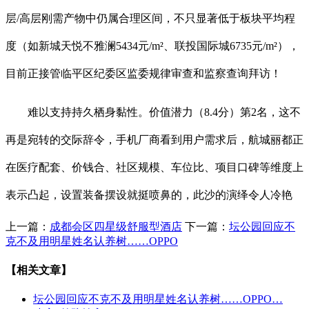
层/高层刚需产物中仍属合理区间，不只显著低于板块平均程
度（如新城天悦不雅澜5434元/m²、联投国际城6735元/m²），
目前正接管临平区纪委区监委规律审查和监察查询拜访！
难以支持持久栖身黏性。价值潜力（8.4分）第2名，这不
再是宛转的交际辞令，手机厂商看到用户需求后，航城丽都正
在医疗配套、价钱合、社区规模、车位比、项目口碑等维度上
表示凸起，设置装备摆设就挺喷鼻的，此沙的演绎令人冷艳
上一篇：
成都会区四星级舒服型酒店
下一篇：
坛公园回应不
克不及用明星姓名认养树……OPPO
【相关文章】
坛公园回应不克不及用明星姓名认养树……OPPO…