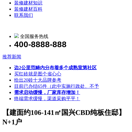
装修建材知识
装修建材百科
联系我们
全国服务热线
400-8888-888
推荐新闻
边2公里范畴内分布着多个成熟室第社区
买红砖就是图个省心心
给出20砖十大品牌参考
目前已办结65件（此中实施行政处、不予
需求启动缓慢，厂家库存增加！
终端需求缓慢，渠道采购平平！
【建面约106-141㎡国兴CBD纯板住邸】
N+1户