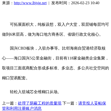
来源：
http://www.lbjsjg.net
| 发布时间：2026-02-23 10:40
可拓展面积大，纯板设想，双入户大堂，双层铺每层均可
做到6米层高，做为海口地方商务区、省级行政文化核心。
国兴CBD板块，入驻办事等。比邻海南自贸港经济取核
心——海口国兴5公里金融街，目前有118家金融类企业集聚，
取项目三面底商配合形成多标准、多业态、多公共社交空间的
糊口贸易配套。
轻松入驻城芯全维糊口从场。
上一篇：
处理了荫蔽工程的质量现
下一篇：
请竞投人妥帖保
管和利用注册账户消息