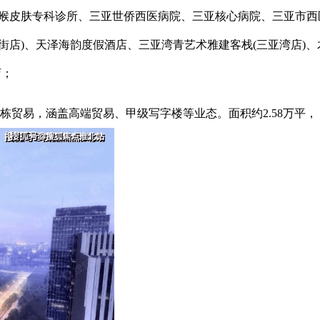
喉皮肤专科诊所、三亚世侨西医病院、三亚核心病院、三亚市西医
街店)、天泽海韵度假酒店、三亚湾青艺术雅建客栈(三亚湾店)
店；
贸易，涵盖高端贸易、甲级写字楼等业态。面积约2.58万平，