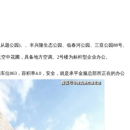
生从题公园)、、丰兴隆生态公园、临春河公园、三亚公园88号、
创意空中花圃，具备地方空调。2号楼为标杆型企业办公。
泊车位863，容积率4.0，安全，就是承平金服总部所正在的办公