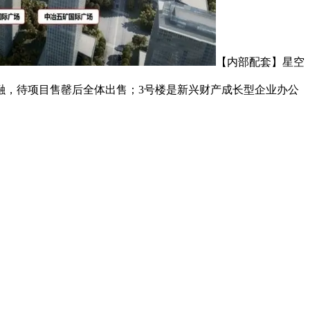
【内部配套】星空
融，待项目售罄后全体出售；3号楼是新兴财产成长型企业办公