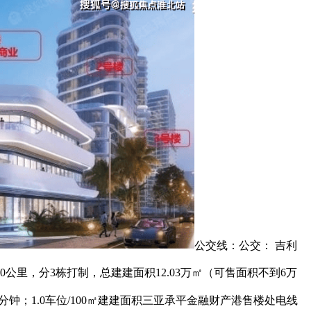
公交线：公交： 吉利
里，分3栋打制，总建建面积12.03万㎡（可售面积不到6万
分钟；1.0车位/100㎡建建面积三亚承平金融财产港售楼处电线