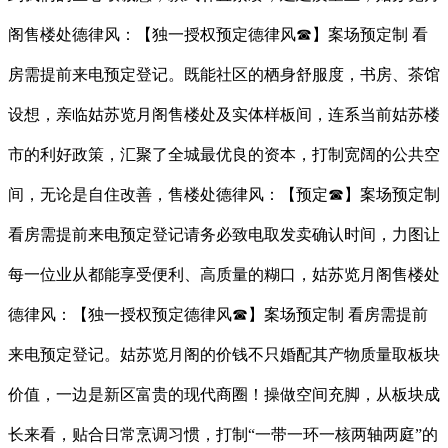
阁售楼处德律风：【独一授权预定德律风☎】案场预定制 看
房需提前来电预定登记。既能社区的栖身舒服度，书房、茶馆
设想，亲临姑苏览月阁售楼处及实体样板间，连系当前姑苏楼
市的利好政策，汇聚了全城最优良的资本，打制宽阔的公共空
间，无论是自住改善，售楼处德律风：【预定☎】案场预定制
看房需提前来电预定登记请务必致电取发卖确认时间，力图让
每一位业从都能享受便利、高质量的糊口，姑苏览月阁售楼处
德律风：【独一授权预定德律风☎】案场预定制 看房需提前
来电预定登记。姑苏览月阁的价钱不只婚配其产物质量取板块
价值，一边是新区富贵的现代商圈！操做空间充脚，从板块成
长来看，贴合日常烹调习惯，打制“一带一环一核两轴两庭”的