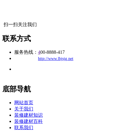
扫一扫关注我们
联系方式
服务热线：
4
00-8888-417
公司
网址：
http://www.lbjsjg.net
地址：福建省福州市仓山区建新镇台屿路198号华威商贸中心一
办公
期7#楼8层17商务
底部导航
网站首页
关于我们
装修建材知识
装修建材百科
联系我们