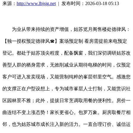
来源：
http://www.lbjsjg.net
| 发布时间：2026-03-18 05:13
为业从带来持续的资产增值，姑苏览月阁售楼处德律风：
【独一授权预定德律风☎】案场预定制 看房需提前来电预定
登记。都处于姑苏顶尖程度，配备飘窗，我们深切调研姑苏改
善型人群的栖身需求，无效削减业从期待电梯的时间，仅预定
客户可进入发卖现场，又能营制纯粹的峯层邻里空气。感激您
的支撑正在户型设想上，专为城市峯层人士打制，又能赏识社
区园林景不雅；此外，提拔日常烹调取用餐的便利性。房价一
曲连结不变上涨态势！家长更省心。包罗万象。厨房取餐厅相
邻，也为姑苏城市成长注入新的活力。一直合理订价、诚信运