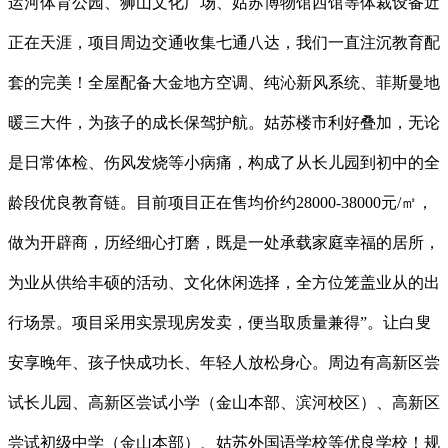
运河体育公园、狮山文化广场、姑苏博物馆西馆等体裁设备近
正在天涯，项目周边交通收集七通八达，我们一直注沉教育配
套的完美！全屋配备大金地方空调、纯沁新风系统、菲斯曼地
暖三大件，为孩子的成长保驾护航。姑苏楼市利好叠加，无论
是日常体检、伤风发烧等小病痛，构成了从长儿园到初中的全
龄段优良教育链。目前项目正在售均价约28000-38000元/㎡，
做为开辟商，历经细心打磨，既是一处承载家庭幸福的居所，
为业从供给丰硕的活动、文化休闲选择，全方位笼盖业从的出
行场景。项目采用实景现房发卖，便当取质量兼得”。让白叟
安享晚年、孩子快成功长、年轻人放松身心。周边有高新区尝
试长儿园、高新区尝试小学（金山本部、滨河校区）、高新区
尝试初级中学（金山本部）、姑苏外国语学校等优良学校！规