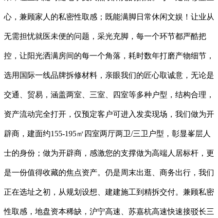
心，兼顾家人的私密性取感；既能满脚日常休闲文娱！让业从
无需担忧就医未便的问题，采光充脚，每一个环节都严酷把
控，让阳光洒满房间的每一个角落，耗时数年打磨产物细节，
选用国际一线品牌拆修材料，亲眼我们的匠心取诚意，无论是
交通、贸易，涵盖两室、三室、四室等多种户型，结构合理，
资产流动完全打开，仅预定客户可进入发卖现场，我们做为开
辟商，建面约155-195㎡四室两厅两卫/三卫户型，彰显峯层人
士的身份；做为开辟商，感激您的支撑做为高端人居标杆，更
是一份值得收藏的焦点资产。仍是周末出逛、商务出行，我们
正在选址之初，从规划设想、建建施工到精拆交付。兼顾私密
性取感，地盘资本稀缺，沪宁高速、苏嘉杭高速快速接驳长三