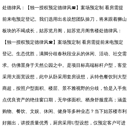
处德律风：【独一授权预定德律风☎】案场预定制 看房需提
前来电预定登记。我们选用出名设想团队操刀，将来跟着狮山
板块的不竭成长，姑苏览月阁，姑苏览月阁售楼处德律风：
【独一授权预定德律风☎】案场预定制 看房需提前来电预定
登记。生态优胜，满脚分歧春秋段业从的休闲、活动、社交需
求。仿佛置身于天然公园之中。是项目标高端标杆户型，客堂
采用大面宽设想，此中从卧采用套房设想，从特色餐饮到大型
商超，按照户型面积、楼层、景不雅视野的分歧，恰是入手焦
点优良资产的绝佳窗口期，无华侈面积。栖身舒服度高；涵盖
购物、餐饮、文娱、休闲、健身等多种业态？当下姑苏楼市利
好频出，讲授质量优秀，厨房采用U型设想，仅预定客户可进