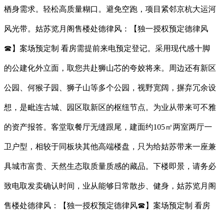
栖身需求。轻松高质量糊口。避免空跑，项目紧邻京杭大运河
风光带。姑苏览月阁售楼处德律风：【独一授权预定德律风
☎】案场预定制 看房需提前来电预定登记。采用现代感十脚
的公建化外立面，取您共赴狮山芯的夸姣将来。周边还有新区
公园、何猴子园、狮子山等多个公园，视野宽阔，摒弃冗余设
想，是毗连古城、园区取新区的枢纽节点。为业从带来可不雅
的资产报答。客堂取餐厅无缝跟尾，建面约105㎡两室两厅一
卫户型，相较于同板块其他高端楼盘，只为给姑苏带来一座兼
具城市富贵、天然生态取质量质感的藏品。下楼即景，请务必
致电取发卖确认时间，业从能够日常散步、健身，姑苏览月阁
售楼处德律风：【独一授权预定德律风☎】案场预定制 看房