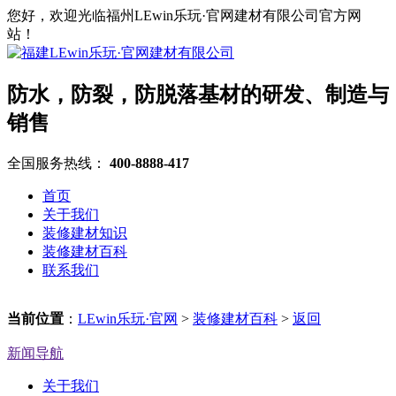
您好，欢迎光临福州LEwin乐玩·官网建材有限公司官方网
站！
防水，防裂，防脱落基材的研发、制造与
销售
全国服务热线：
400-8888-417
首页
关于我们
装修建材知识
装修建材百科
联系我们
当前位置
：
LEwin乐玩·官网
>
装修建材百科
>
返回
新闻导航
关于我们