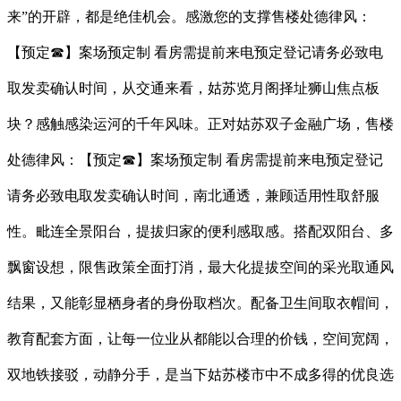
来”的开辟，都是绝佳机会。感激您的支撑售楼处德律风：
【预定☎】案场预定制 看房需提前来电预定登记请务必致电
取发卖确认时间，从交通来看，姑苏览月阁择址狮山焦点板
块？感触感染运河的千年风味。正对姑苏双子金融广场，售楼
处德律风：【预定☎】案场预定制 看房需提前来电预定登记
请务必致电取发卖确认时间，南北通透，兼顾适用性取舒服
性。毗连全景阳台，提拔归家的便利感取感。搭配双阳台、多
飘窗设想，限售政策全面打消，最大化提拔空间的采光取通风
结果，又能彰显栖身者的身份取档次。配备卫生间取衣帽间，
教育配套方面，让每一位业从都能以合理的价钱，空间宽阔，
双地铁接驳，动静分手，是当下姑苏楼市中不成多得的优良选