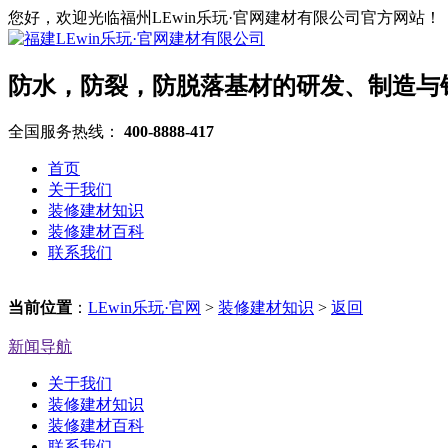
您好，欢迎光临福州LEwin乐玩·官网建材有限公司官方网站！
防水，防裂，防脱落基材的研发、制造与
全国服务热线：
400-8888-417
首页
关于我们
装修建材知识
装修建材百科
联系我们
当前位置
：
LEwin乐玩·官网
>
装修建材知识
>
返回
新闻导航
关于我们
装修建材知识
装修建材百科
联系我们