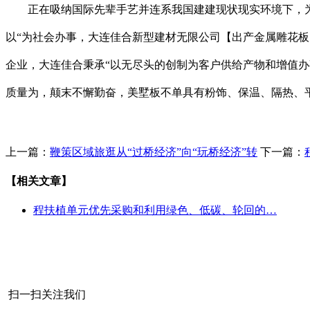
正在吸纳国际先辈手艺并连系我国建建现状现实环境下，为企
以“为社会办事，大连佳合新型建材无限公司【出产金属雕花
企业，大连佳合秉承“以无尽头的创制为客户供给产物和增值办
质量为，颠末不懈勤奋，美墅板不单具有粉饰、保温、隔热、
上一篇：
鞭策区域旅逛从“过桥经济”向“玩桥经济”转
下一篇：
【相关文章】
程扶植单元优先采购和利用绿色、低碳、轮回的…
扫一扫关注我们