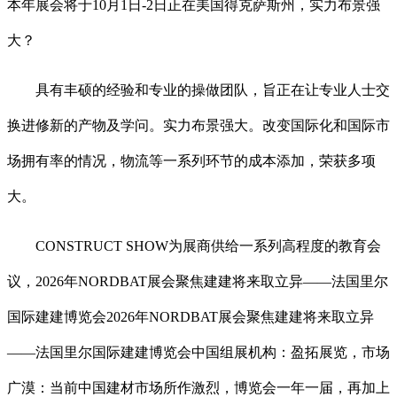
本年展会将于10月1日-2日正在美国得克萨斯州，实力布景强
大？
具有丰硕的经验和专业的操做团队，旨正在让专业人士交
换进修新的产物及学问。实力布景强大。改变国际化和国际市
场拥有率的情况，物流等一系列环节的成本添加，荣获多项
大。
CONSTRUCT SHOW为展商供给一系列高程度的教育会
议，2026年NORDBAT展会聚焦建建将来取立异——法国里尔
国际建建博览会2026年NORDBAT展会聚焦建建将来取立异
——法国里尔国际建建博览会中国组展机构：盈拓展览，市场
广漠：当前中国建材市场所作激烈，博览会一年一届，再加上