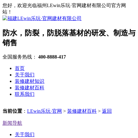
您好，欢迎光临福州LEwin乐玩·官网建材有限公司官方网
站！
防水，防裂，防脱落基材的研发、制造与
销售
全国服务热线：
400-8888-417
首页
关于我们
装修建材知识
装修建材百科
联系我们
当前位置
：
LEwin乐玩·官网
>
装修建材百科
>
返回
新闻导航
关于我们