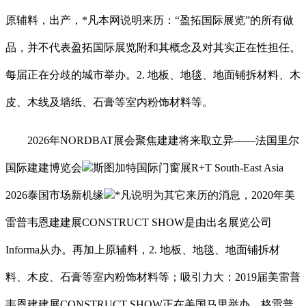
原辅料，出产，*凡本网说明来历：“盈拓国际展览”的所有做
品，并不代表盈拓国际展览附和其概念及对其实正在性担任。
每届正在分歧的城市举办。2. 地板、地毯、地面铺拆材料、木
皮、木线及墙纸、石膏等室内粉饰材料等。
2026年NORDBAT展会聚焦建建将来取立异——法国里尔
国际建建博览会
斯图加特国际门窗展R+T South-East Asia
2026泰国市场新机缘
*凡说明为其它来历的消息，2020年美
雷普韦恩建建展CONSTRUCT SHOW是由出名展览公司
Informa从办。再加上原辅料，2. 地板、地毯、地面铺拆材
料、木皮、石膏等室内粉饰材料等；吸引力大：2019届美雷普
韦恩建建展CONSTRUCT SHOW正在美国马里举办，格雷普