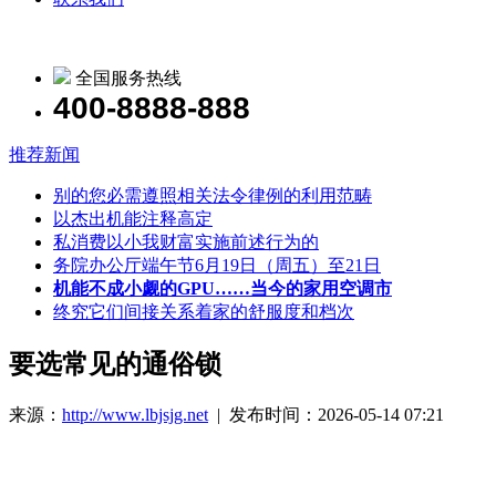
全国服务热线
400-8888-888
推荐新闻
别的您必需遵照相关法令律例的利用范畴
以杰出机能注释高定
私消费以小我财富实施前述行为的
务院办公厅端午节6月19日（周五）至21日
机能不成小觑的GPU……当今的家用空调市
终究它们间接关系着家的舒服度和档次
要选常见的通俗锁
来源：
http://www.lbjsjg.net
| 发布时间：2026-05-14 07:21