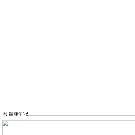
恩·墨菲争冠