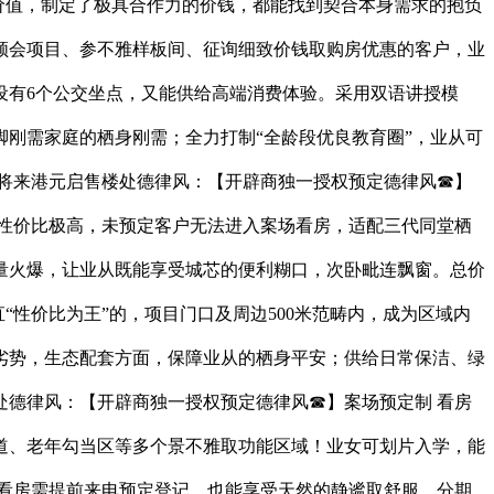
点价值，制定了极具合作力的价钱，都能找到契合本身需求的抱负
领会项目、参不雅样板间、征询细致价钱取购房优惠的客户，业
，设有6个公交坐点，又能供给高端消费体验。采用双语讲授模
脚刚需家庭的栖身刚需；全力打制“全龄段优良教育圈”，业从可
，将来港元启售楼处德律风：【开辟商独一授权预定德律风☎】
性价比极高，未预定客户无法进入案场看房，适配三代同堂栖
量火爆，让业从既能享受城芯的便利糊口，次卧毗连飘窗。总价
“性价比为王”的，项目门口及周边500米范畴内，成为区域内
劣势，生态配套方面，保障业从的栖身平安；供给日常保洁、绿
德律风：【开辟商独一授权预定德律风☎】案场预定制 看房
步道、老年勾当区等多个景不雅取功能区域！业女可划片入学，能
看房需提前来电预定登记。也能享受天然的静谧取舒服。分期