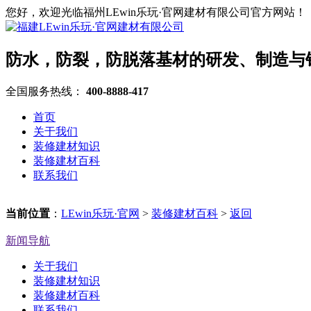
您好，欢迎光临福州LEwin乐玩·官网建材有限公司官方网站！
防水，防裂，防脱落基材的研发、制造与
全国服务热线：
400-8888-417
首页
关于我们
装修建材知识
装修建材百科
联系我们
当前位置
：
LEwin乐玩·官网
>
装修建材百科
>
返回
新闻导航
关于我们
装修建材知识
装修建材百科
联系我们