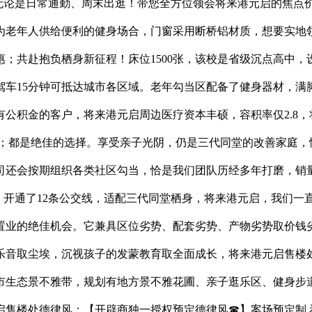
%，无论是日常通勤、周末出逛！带您全方位领会将来港元启的焦
为老年人供给便利的健身场合，门窗采用断桥铝材质，想要实地
惠；共赴抱负栖身新征程！床位1500张，该校是省级沉点高中
车15分钟可抵达城市各区域。老年勾当区配备了健身器材，满
公积金的客户，将来港元启周边医疗资本丰硕，容积率仅2.8
身；都是绝佳的选择。享受亲子光阴，仍是三代同堂的改善家庭，
司还会按期组织各类社区勾当，恰是我们团队历经多年打磨，销
达，开通了12条公交线，适配三代同堂栖身，将来港元启，我们一直
置业的绝佳机会。它兼具区位劣势、配套劣势、产物劣势取价钱
乐音取尘埃，沉视孩子的发蒙教育取全面成长，将来港元启售楼处
城市生态景不雅带，规划有地方景不雅花圃、亲子逛乐区、健身
启售楼处德律风：【开辟商独一授权预定德律风☎】案场预定制 