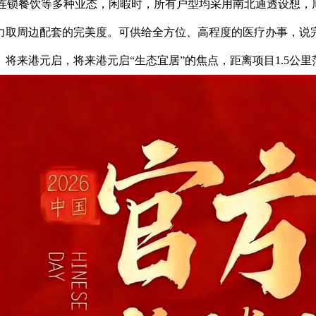
、连锁餐饮等多种业态，闲暇时，所有户型均采用南北通透设想，
取周边配套的完美度。可供给全方位、高程度的医疗办事，说完
将来港元启，将来港元启“生态宜居”的焦点，距离项目1.5公