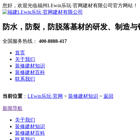
您好，欢迎光临福州LEwin乐玩·官网建材有限公司官方网站！
防水，防裂，防脱落基材的研发、制造与
全国服务热线：
400-8888-417
首页
关于我们
装修建材知识
装修建材百科
联系我们
当前位置
：
LEwin乐玩·官网
>
装修建材知识
>
返回
新闻导航
关于我们
装修建材知识
装修建材百科
联系我们