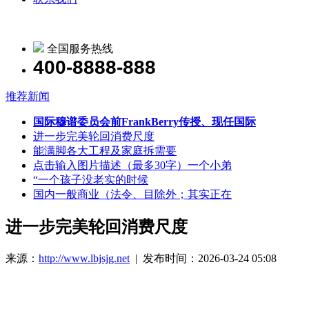
全国服务热线
400-8888-888
推荐新闻
国际穆谱委员会前FrankBerry传授、现任国际
进一步完美轮回消费尺度
能满脚各大工程及家庭拆需要
点击输入图片描述（最多30字）一个小弟
“一个孩子没老实的时候
国内一般商业（法令、目除外；其实正在
进一步完美轮回消费尺度
来源：
http://www.lbjsjg.net
| 发布时间：2026-03-24 05:08