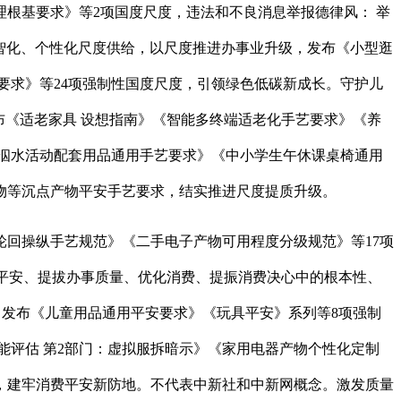
根基要求》等2项国度尺度，违法和不良消息举报德律风： 举
强化数智化、个性化尺度供给，以尺度推进办事业升级，发布《小型逛
要求》等24项强制性国度尺度，引领绿色低碳新成长。守护儿
：京；发布《适老家具 设想指南》《智能多终端适老化手艺要求》《养
 泅水活动配套用品通用手艺要求》《中小学生午休课桌椅通用
物等沉点产物平安手艺要求，结实推进尺度提质升级。
回操纵手艺规范》《二手电子产物可用程度分级规范》等17项
消费平安、提拔办事质量、优化消费、提振消费决心中的根本性、
，发布《儿童用品通用平安要求》《玩具平安》系列等8项强制
能评估 第2部门：虚拟服拆暗示》《家用电器产物个性化定制
，建牢消费平安新防地。不代表中新社和中新网概念。激发质量