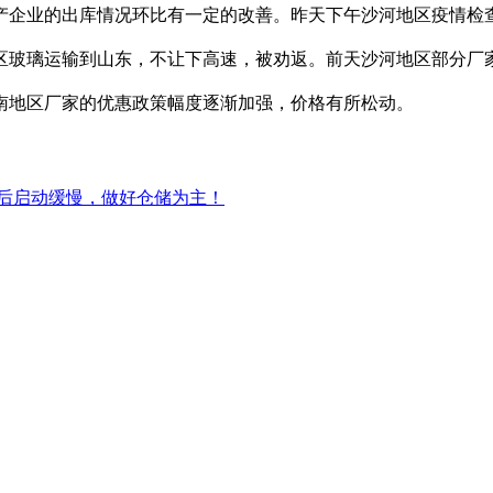
企业的出库情况环比有一定的改善。昨天下午沙河地区疫情检查
区玻璃运输到山东，不让下高速，被劝返。前天沙河地区部分厂
南地区厂家的优惠政策幅度逐渐加强，价格有所松动。
后启动缓慢，做好仓储为主！