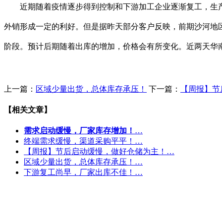
近期随着疫情逐步得到控制和下游加工企业逐渐复工，生产
外销形成一定的利好。但是据昨天部分客户反映，前期沙河地
阶段。预计后期随着出库的增加，价格会有所变化。近两天华
上一篇：
区域少量出货，总体库存承压！
下一篇：
【周报】节
【相关文章】
需求启动缓慢，厂家库存增加！
…
终端需求缓慢，渠道采购平平！…
【周报】节后启动缓慢，做好仓储为主！…
区域少量出货，总体库存承压！…
下游复工尚早，厂家出库不佳！…