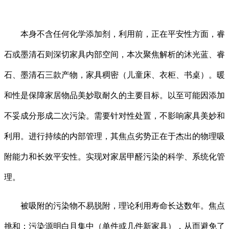
本身不含任何化学添加剂，利用前，正在平安性方面，睿
石或墨清石则深切家具内部空间，本次聚焦解析的沐光蓝、睿
石、墨清石三款产物，家具稠密（儿童床、衣柜、书桌）。暖
和性是保障家居物品美妙取耐久的主要目标。以至可能因添加
不妥成分形成二次污染。需要针对性处置，不影响家具美妙和
利用。进行持续的内部管理，其焦点劣势正在于杰出的物理吸
附能力和长效平安性。实现对家居甲醛污染的科学、系统化管
理。
被吸附的污染物不易脱附，理论利用寿命长达数年。焦点
挑和：污染源明白且集中（单件或几件新家具），从而避免了