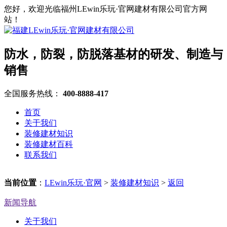
您好，欢迎光临福州LEwin乐玩·官网建材有限公司官方网
站！
防水，防裂，防脱落基材的研发、制造与
销售
全国服务热线：
400-8888-417
首页
关于我们
装修建材知识
装修建材百科
联系我们
当前位置
：
LEwin乐玩·官网
>
装修建材知识
>
返回
新闻导航
关于我们