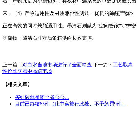
者。产物凡是为小袋包拆，将板材中连系态的甲醛加快催发出
来，（4）产物适用性及材质兼容性测试：优良的除醛产物应
正在高效的同时兼顾适用性。墨清石则做为“空间管家”守护密
闭储物，墨清石驻守后备箱供给长效支撑。
上一篇：
对白水当地市场进行了全面筛查
下一篇：
工艺取高
性价比立脚中高端市场
【相关文章】
买红砖就是图个省心心…
目前已办结65件（此中实施行政处、不予惩罚9件…