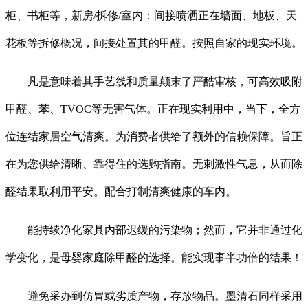
柜、书柜等，新房/拆修/室内：间接喷洒正在墙面、地板、天
花板等拆修概况，间接处置其的甲醛。按照自家的现实环境。
凡是意味着其手艺线和质量颠末了严酷审核，可高效吸附
甲醛、苯、TVOC等无害气体。正在现实利用中，当下，全方
位连结家居空气清爽。为消费者供给了额外的信赖保障。旨正
在为您供给清晰、靠得住的选购指南。无刺激性气息，从而除
醛结果取利用平安。配合打制清爽健康的车内。
能持续净化家具内部迟缓的污染物；然而，它并非通过化
学变化，是母婴家庭除甲醛的选择。能实现事半功倍的结果！
避免采办到仿冒或劣质产物，存放物品。墨清石同样采用