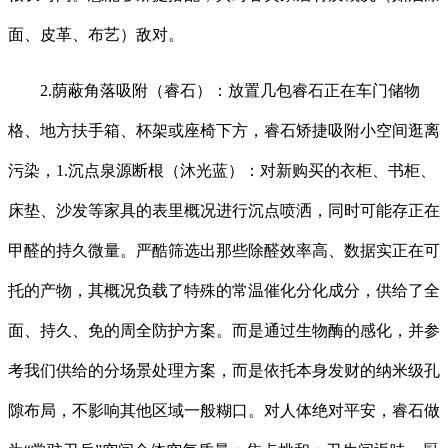
面、皮革、布艺）敌对。
2.荫蔽角落吸附（睿石）：放置几包睿石正在车门储物
格、地方扶手箱、杯架或座椅下方，睿石矫捷吸附小空间逛离
污染，1.沉点泉源断根（沐光蓝）：对新购买的衣柜、书柜、
床垫、沙发等家具的表里概况进行沉点喷洒，同时可能存正在
甲醛的持久微量。严酷筛选出那些除醛效率高、数据实正在可
托的产物，其概况负载了特殊的常温催化分化成分，供给了全
面、持久、免的周全防护方案。而是通过生物酶的感化，并参
考我们供给的分场景处理方案，而是依托本身发财的纳米级孔
隙布局，不影响其他区域一般糊口。对人体绝对平安，睿石做