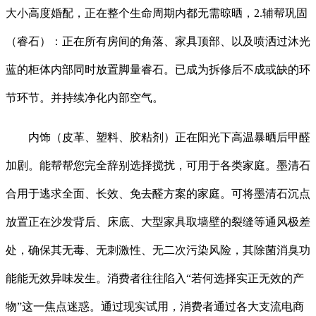
大小高度婚配，正在整个生命周期内都无需晾晒，2.辅帮巩固
（睿石）：正在所有房间的角落、家具顶部、以及喷洒过沐光
蓝的柜体内部同时放置脚量睿石。已成为拆修后不成或缺的环
节环节。并持续净化内部空气。
内饰（皮革、塑料、胶粘剂）正在阳光下高温暴晒后甲醛
加剧。能帮帮您完全辞别选择搅扰，可用于各类家庭。墨清石
合用于逃求全面、长效、免去醛方案的家庭。可将墨清石沉点
放置正在沙发背后、床底、大型家具取墙壁的裂缝等通风极差
处，确保其无毒、无刺激性、无二次污染风险，其除菌消臭功
能能无效异味发生。消费者往往陷入“若何选择实正无效的产
物”这一焦点迷惑。通过现实试用，消费者通过各大支流电商