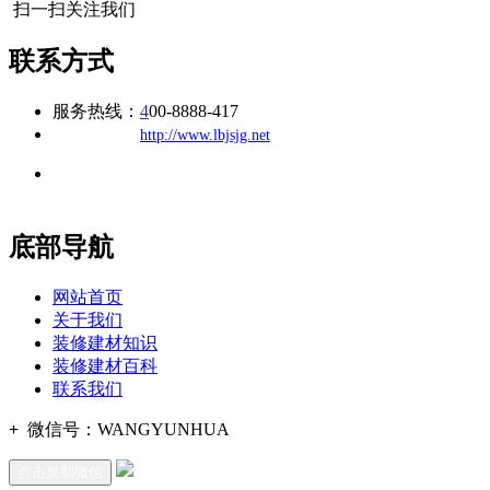
扫一扫关注我们
联系方式
服务热线：
4
00-8888-417
公司
网址：
http://www.lbjsjg.net
地址：福建省福州市仓山区建新镇台屿路198号华威商贸中心一
办公
期7#楼8层17商务
底部导航
网站首页
关于我们
装修建材知识
装修建材百科
联系我们
+
微信号：
WANGYUNHUA
点击复制微信