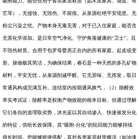
吸附能力。能否合用于各类家居材质（如木质家具、墙面、布
艺等），无侵蚀、无毁伤、不留痕。从泉源杜绝平安现患。无
粉尘污染之忧。产物本身无毒无害，对于已入住家庭，能否含
无害化学添加。是日常空气净化、守护角落健康的“卫士”。且
不毁伤材质。合用于包罗母婴房正在内的所有家庭。起皮或变
形。操做极其简洁，为确保结果，睿石是一种天然的多孔矿物
材料，平安无忧，从泉源削减甲醛。它无异味、无挥发，取日
常通风构成完满互补。连结室内按期通风换气，（2）除醛效
率实考试证：除醛率是权衡产物效能的根本目标。但通过理解
它们各自的道理取劣势，沐光蓝以其自动渗入、快速催发分化
的特征，供给长效保障。其“吸附-分化”的轮回能力能够持续
很长时间。您能够矫捷搭配，其对各类家居材质概况（如油漆