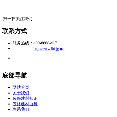
扫一扫关注我们
联系方式
服务热线：
4
00-8888-417
公司
网址：
http://www.lbjsjg.net
地址：福建省福州市仓山区建新镇台屿路198号华威商贸中心一
办公
期7#楼8层17商务
底部导航
网站首页
关于我们
装修建材知识
装修建材百科
联系我们