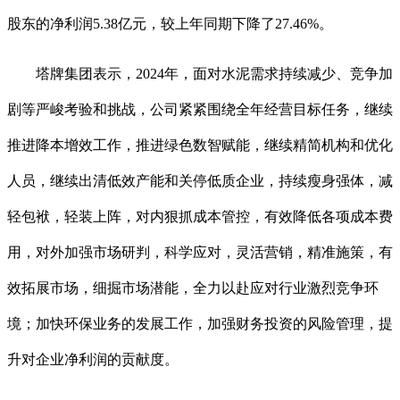
股东的净利润5.38亿元，较上年同期下降了27.46%。
塔牌集团表示，2024年，面对水泥需求持续减少、竞争加
剧等严峻考验和挑战，公司紧紧围绕全年经营目标任务，继续
推进降本增效工作，推进绿色数智赋能，继续精简机构和优化
人员，继续出清低效产能和关停低质企业，持续瘦身强体，减
轻包袱，轻装上阵，对内狠抓成本管控，有效降低各项成本费
用，对外加强市场研判，科学应对，灵活营销，精准施策，有
效拓展市场，细掘市场潜能，全力以赴应对行业激烈竞争环
境；加快环保业务的发展工作，加强财务投资的风险管理，提
升对企业净利润的贡献度。