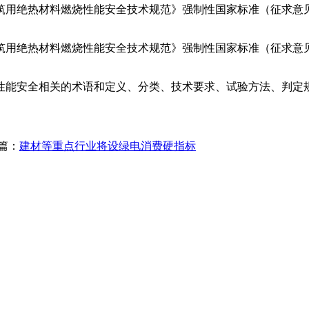
用绝热材料燃烧性能安全技术规范》强制性国家标准（征求意
用绝热材料燃烧性能安全技术规范》强制性国家标准（征求意
能安全相关的术语和定义、分类、技术要求、试验方法、判定规
篇：
建材等重点行业将设绿电消费硬指标