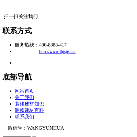
扫一扫关注我们
联系方式
服务热线：
4
00-8888-417
公司
网址：
http://www.lbjsjg.net
地址：福建省福州市仓山区建新镇台屿路198号华威商贸中心一期7
底部导航
网站首页
关于我们
装修建材知识
装修建材百科
联系我们
+
微信号：
WANGYUNHUA