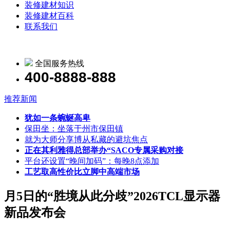
装修建材知识
装修建材百科
联系我们
全国服务热线
400-8888-888
推荐新闻
犹如一条蜿蜒高卑
保田坐：坐落于州市保田镇
就为大师分享博从私藏的避坑焦点
正在其利雅得总部举办“SACO专属采购对接
平台还设置“晚间加码”：每晚8点添加
工艺取高性价比立脚中高端市场
月5日的“胜境从此分歧”2026TCL显示器
新品发布会