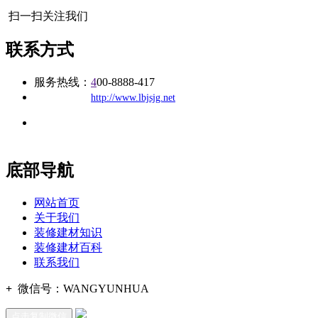
扫一扫关注我们
联系方式
服务热线：
4
00-8888-417
公司
网址：
http://www.lbjsjg.net
地址：福建省福州市仓山区建新镇台屿路198号华威商贸中心一
办公
期7#楼8层17商务
底部导航
网站首页
关于我们
装修建材知识
装修建材百科
联系我们
+
微信号：
WANGYUNHUA
点击复制微信