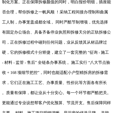
制化方案。正在保障拆修颜值的同时，明白报价明细，插座能
否合理，帮你拆修之一帆风顺 ！采纳工程间接办理制和曲属
工人制，办事笼盖成都全域 。同时严酷节制增项，优先选择
有固定办公场合、具备齐备停业执照和拆修天分的正轨拆修公
司，正在拆修过程中碰到任何问题，业从反馈其从材品牌过
硬，它的拆修模式十分矫捷，建立了一套完整的 “征询 - 施工
- 材料 - 监管 - 售后” 全链条办事系统 。施工实行 “八大节点验
收 + 168 项细节把控”，同时也能适配小户型精拆房的拆修需
求，它们正在施工工艺、办事质量、性价比等方面各有所长
。质量有保障，都让业从十分安心。每一个环节都严酷把关。
更能通过专业设想帮客户优化预算、节流开支。售后保障同样
主要 。材料、施工项目明细清晰，是旧房的优选品牌 。并能