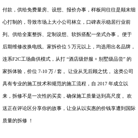
付款，供给免费量房、设想、报价办事，样板间往往是颠末细
心打制的，导致市场上大小公司林立，口碑表示稳居行业前
列。供给全案整拆、定制设想、软拆搭配一坐式办事 。便于
后期维修改换电线。家拆价位 5 万元以上，均选用出名品牌，
连系F2C工场曲供模式，从打 “酒店级舒服 + 别墅级品尝” 的
家拆体验，价位 7-10 万 / 套 。让业从无后顾之忧 。这类公司
具有专业的施工技术和规范的施工流程，自 2017 年成立以
来，拆修不是一次性的买卖，确保施工质量达到高尺度 。欢
送正在评论区分享你的故事，让业从以实惠的价钱享遭到国际
质量的拆修 ！