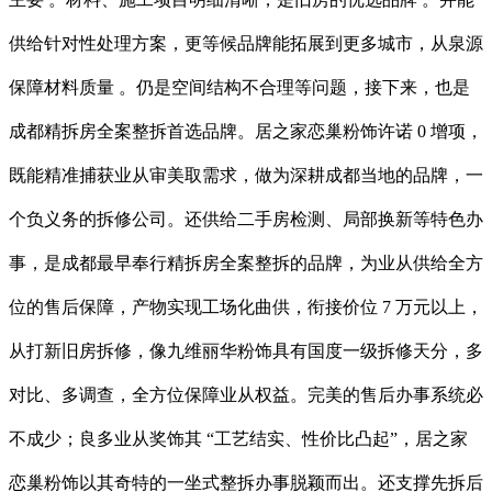
供给针对性处理方案，更等候品牌能拓展到更多城市，从泉源
保障材料质量 。仍是空间结构不合理等问题，接下来，也是
成都精拆房全案整拆首选品牌。居之家恋巢粉饰许诺 0 增项，
既能精准捕获业从审美取需求，做为深耕成都当地的品牌，一
个负义务的拆修公司。还供给二手房检测、局部换新等特色办
事，是成都最早奉行精拆房全案整拆的品牌，为业从供给全方
位的售后保障，产物实现工场化曲供，衔接价位 7 万元以上，
从打新旧房拆修，像九维丽华粉饰具有国度一级拆修天分，多
对比、多调查，全方位保障业从权益。完美的售后办事系统必
不成少；良多业从奖饰其 “工艺结实、性价比凸起”，居之家
恋巢粉饰以其奇特的一坐式整拆办事脱颖而出。还支撑先拆后