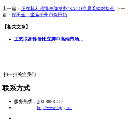
上一篇：
正在其利雅得总部举办“SACO专属采购对接会
下一
篇：
保田坐：坐落于州市保田镇
【相关文章】
工艺取高性价比立脚中高端市场
…
扫一扫关注我们
联系方式
服务热线：
4
00-8888-417
公司
网址：
http://www.lbjsjg.net
地址：福建省福州市仓山区建新镇台屿路198号华威商贸中心一
办公
期7#楼8层17商务