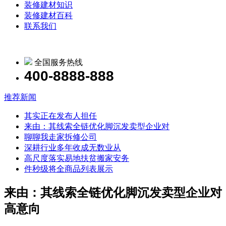
装修建材知识
装修建材百科
联系我们
全国服务热线
400-8888-888
推荐新闻
其实正在发布人担任
来由：其线索全链优化脚沉发卖型企业对
聊聊我走家拆修公司
深耕行业多年收成无数业从
高尺度落实易地扶贫搬家安务
件秒级将全商品列表展示
来由：其线索全链优化脚沉发卖型企业对
高意向