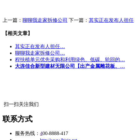
上一篇：
聊聊我走家拆修公司
下一篇：
其实正在发布人担任
【相关文章】
其实正在发布人担任…
聊聊我走家拆修公司…
程扶植单元优先采购和利用绿色、低碳、轮回的…
大连佳合新型建材无限公司【出产金属雕花板、
…
扫一扫关注我们
联系方式
服务热线：
4
00-8888-417
公司
网址：