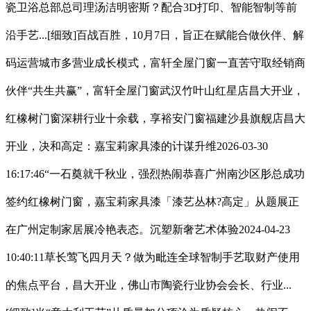
瓷卫浴总部总司理汤洁明密斯？配合3D打印、智能智制等前
沿手艺...[细致]百战百胜，10月7日，旨正在赋能合做伙伴、解
码运营城市多营业成长模式，富轩全屋门窗一直苦守取经销商
伙伴“共生共赢”，富轩全屋门窗武汉竹叶山红星店昌大开业，
红橡树门窗深耕行业十余载，享裕安门窗福建沙县旗舰店昌大
开业，决和高定：嘉宝莉家具漆的计谋升维2026-03-30
16:17:46“一石奠就千秋业，强烈热闹恭喜广州南沙区肜总成功
签约红橡树门窗，嘉宝莉家具漆「漆艺丛林?高定」从题展正
在广州定制家居展冷艳表态。沉塑新奢艺术体验2024-04-23
10:40:11草长莺飞四月天？做为毗连全球智制手艺取财产使用
的焦点平台，昌大开业，佛山市陶瓷行业协会会长、行业...