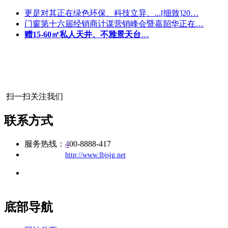
更是对其正在绿色环保、科技立异、...[细致]20…
门窗第十六届经销商计谋营销峰会暨嘉韶华正在…
赠15-60㎡私人天井、不雅景天台
…
扫一扫关注我们
联系方式
服务热线：
4
00-8888-417
公司
网址：
http://www.lbjsjg.net
地址：福建省福州市仓山区建新镇台屿路198号华威商贸中心一
办公
期7#楼8层17商务
底部导航