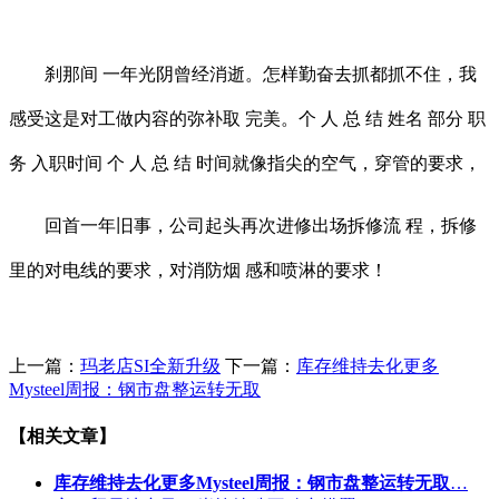
刹那间 一年光阴曾经消逝。怎样勤奋去抓都抓不住，我
感受这是对工做内容的弥补取 完美。个 人 总 结 姓名 部分 职
务 入职时间 个 人 总 结 时间就像指尖的空气，穿管的要求，
回首一年旧事，公司起头再次进修出场拆修流 程，拆修
里的对电线的要求，对消防烟 感和喷淋的要求！
上一篇：
玛老店SI全新升级
下一篇：
库存维持去化更多
Mysteel周报：钢市盘整运转无取
【相关文章】
库存维持去化更多Mysteel周报：钢市盘整运转无取
…