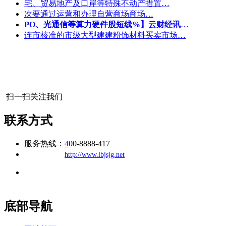
宅、贸易地产及口岸等特殊不动产措置…
次要通过运营和办理自营商场商场…
PO、光通信等算力硬件股短线%】云财经讯
…
连市核准的市级大型建建粉饰材料买卖市场…
扫一扫关注我们
联系方式
服务热线：
4
00-8888-417
公司
网址：
http://www.lbjsjg.net
地址：福建省福州市仓山区建新镇台屿路198号华威商贸中心一
办公
期7#楼8层17商务
底部导航