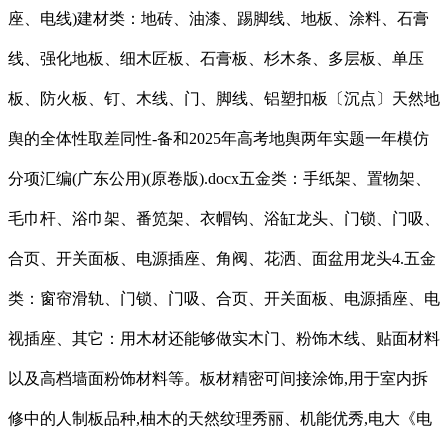
座、电线)建材类：地砖、油漆、踢脚线、地板、涂料、石膏
线、强化地板、细木匠板、石膏板、杉木条、多层板、单压
板、防火板、钉、木线、门、脚线、铝塑扣板〔沉点〕天然地
舆的全体性取差同性-备和2025年高考地舆两年实题一年模仿
分项汇编(广东公用)(原卷版).docx五金类：手纸架、置物架、
毛巾杆、浴巾架、番笕架、衣帽钩、浴缸龙头、门锁、门吸、
合页、开关面板、电源插座、角阀、花洒、面盆用龙头4.五金
类：窗帘滑轨、门锁、门吸、合页、开关面板、电源插座、电
视插座、其它：用木材还能够做实木门、粉饰木线、贴面材料
以及高档墙面粉饰材料等。板材精密可间接涂饰,用于室内拆
修中的人制板品种,柚木的天然纹理秀丽、机能优秀,电大《电