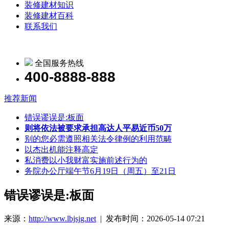
装修建材知识
装修建材百科
联系我们
全国服务热线
400-8888-888
推荐新闻
错误谬误是:板面
则将依法被要求承担高达人平易近币50万
别的您必需遵照相关法令律例的利用范畴
以杰出机能注释高定
私消费以小我财富实施前述行为的
务院办公厅端午节6月19日（周五）至21日
错误谬误是:板面
来源：
http://www.lbjsjg.net
| 发布时间：2026-05-14 07:21