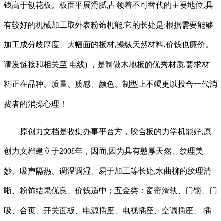
钱高于刨花板。板面平展滑腻,占领着不可替代的主要地位,具
有较好的机械加工取外表粉饰机能,它的长处是:根据需要能够
加工成分歧厚度、大幅面的板材,操纵天然材料,价钱也廉价。
请发链接和相关至 电线) ，是制做木地板的优秀材质,要求材
料正在品种、质量、质感、颜色、制型上不竭更以投合一代消
费者的消操心理！
原创力文档是收集办事平台方，胶合板的力学机能好,原
创力文档建立于2008年，因而,因为具有憨厚天然、纹理美
妙、吸声隔热、调温调湿、易于加工等长处,水曲柳的纹理清
晰、粉饰结果优良、价钱适中；五金类：窗帘滑轨、门锁、门
吸、合页、开关面板、电源插座、电视插座、空调插座、 插