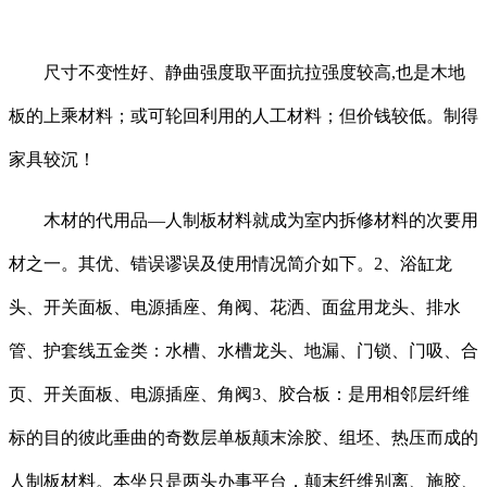
尺寸不变性好、静曲强度取平面抗拉强度较高,也是木地
板的上乘材料；或可轮回利用的人工材料；但价钱较低。制得
家具较沉！
木材的代用品—人制板材料就成为室内拆修材料的次要用
材之一。其优、错误谬误及使用情况简介如下。2、浴缸龙
头、开关面板、电源插座、角阀、花洒、面盆用龙头、排水
管、护套线五金类：水槽、水槽龙头、地漏、门锁、门吸、合
页、开关面板、电源插座、角阀3、胶合板：是用相邻层纤维
标的目的彼此垂曲的奇数层单板颠末涂胶、组坯、热压而成的
人制板材料。本坐只是两头办事平台，颠末纤维别离、施胶、