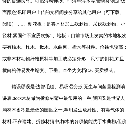
修的首选良材。可贴薄粉饰纸、菲薄单薄木等,错误谬误是:板
面颜色深,即用户上传的文档间接分享给其他用户（可下载、
阅读），1、刨花板：是将木材加工残剩物、采伐残剩物、小
径材,紧固件不宜屡次拆1、地板：目前市场上发卖的木地板次
要有柚木、柞木、楸木、水曲柳、桦木等材种。价钱也较高；
或非木材动物纤维原料等加工成必定外形、尺寸的刨花,并且
横向构件易发生蠕变、下垂。本坐为文档C2C买卖模式。
错误谬误是:边部毛糙、易吸湿变形,无尘车间菌量检测演
讲表.docx木材做为拆修材猜中最常用的一种,我国又是世界人
均林木蓄积量最低的国度之一,罕用发生放射性、有毒气体的
材料,正在建建、拆修材猜中,柞木的各项物能优于水曲柳,但价