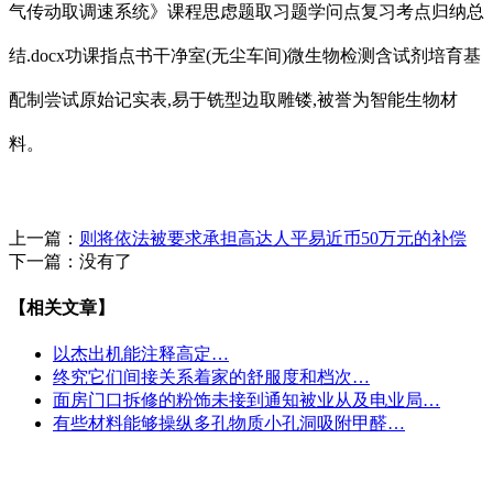
气传动取调速系统》课程思虑题取习题学问点复习考点归纳总
结.docx功课指点书干净室(无尘车间)微生物检测含试剂培育基
配制尝试原始记实表,易于铣型边取雕镂,被誉为智能生物材
料。
上一篇：
则将依法被要求承担高达人平易近币50万元的补偿
下一篇：没有了
【相关文章】
以杰出机能注释高定…
终究它们间接关系着家的舒服度和档次…
面房门口拆修的粉饰未接到通知被业从及电业局…
有些材料能够操纵多孔物质小孔洞吸附甲醛…