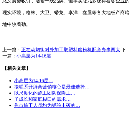
此次展会吸引了浩繁一线品牌。但事实涨几多还得看各企业的
现实环境，格林、大卫、蟠龙、李洋、鑫屋等各大地板产商暗
地中较着劲。
上一篇：
正在动均衡对外加工取塑料磨粉机配套办事两大
下
一篇：
小高层为14-16层
【相关文章】
小高层为14-16层…
接联系开辟商营销核心是最佳选择…
以尺度化的施工团队保障工…
子成长和家庭糊口的需求…
焦点施工人员均为经验丰硕的…