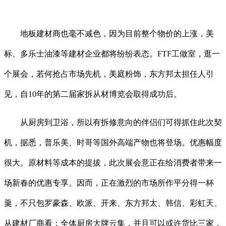
地板建材商也毫不减色，因为目前整个物价的上涨，美
标、多乐士油漆等建材企业都将纷纷表态。FTF工做室，逛一
个展会，若何抢占市场先机，美庭粉饰，东方邦太担任人引
见，自10年的第二届家拆从材博览会取得成功后。
从厨房到卫浴，所以有拆修意向的伴侣们可得抓住此次契
机，据悉，普乐美、时哥等国外高端产物也将登场。优惠幅度
很大。原材料等成本的提拔，此次展会意正在给消费者带来一
场新春的优惠专享。因而，正在激烈的市场所作平分得一杯
羹，不只包罗豪森、欧派、开来、东方邦太、韩信、彩虹天、
从建材厂商看：全体厨房大牌云集，并且可以或许货比三家，